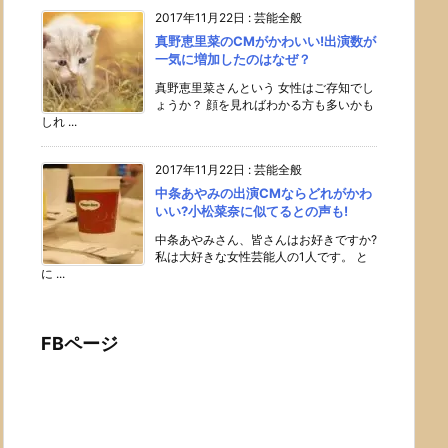
2017年11月22日
:
芸能全般
真野恵里菜のCMがかわいい!出演数が
一気に増加したのはなぜ？
真野恵里菜さんという 女性はご存知でし
ょうか？ 顔を見ればわかる方も多いかも
しれ ...
2017年11月22日
:
芸能全般
中条あやみの出演CMならどれがかわ
いい?小松菜奈に似てるとの声も!
中条あやみさん、皆さんはお好きですか?
私は大好きな女性芸能人の1人です。 と
に ...
FBページ