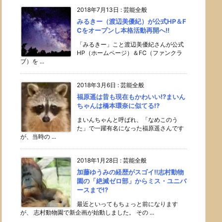
2018年7月13日
:
芸能全般
みるきー（渡辺美優紀）が公式HP＆F
Cをオープンし本格活動再開へ!!
「みるきー」こと渡辺美優紀さんが公式
HP（ホームページ）＆FC（ファンクラ
ブ）を ...
2018年3月6日
:
芸能全般
福原遥は昔も現在もかわいい!?まいん
ちゃんは橋本環奈に似てる!?
まいんちゃんと呼ばれ、「なめこのう
た」で一躍有名になった福原遥さんです
が、当時の ...
2018年1月28日
:
芸能全般
加藤ゆうみの経歴がスゴイ!!志村動物
園の「絶滅ゼロ部」からミス・ユニバ
ースまで!?
最近といってもちょっと前になります
が、 志村動物園で新企画が始動しました。 その ...