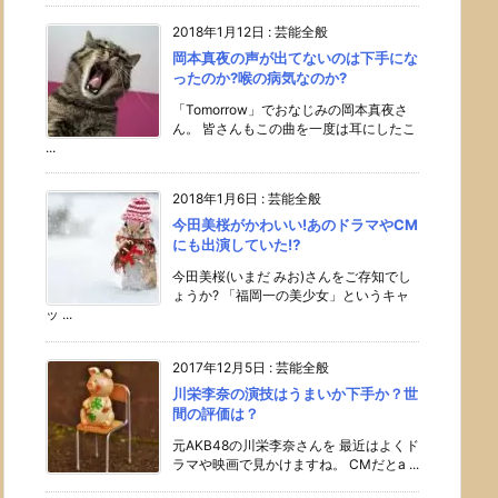
2018年1月12日
:
芸能全般
岡本真夜の声が出てないのは下手にな
ったのか?喉の病気なのか?
「Tomorrow」でおなじみの岡本真夜さ
ん。 皆さんもこの曲を一度は耳にしたこ
...
2018年1月6日
:
芸能全般
今田美桜がかわいい!あのドラマやCM
にも出演していた⁉︎
今田美桜(いまだ みお)さんをご存知でし
ょうか? 「福岡一の美少女」というキャ
ッ ...
2017年12月5日
:
芸能全般
川栄李奈の演技はうまいか下手か？世
間の評価は？
元AKB48の川栄李奈さんを 最近はよくド
ラマや映画で見かけますね。 CMだとa ...