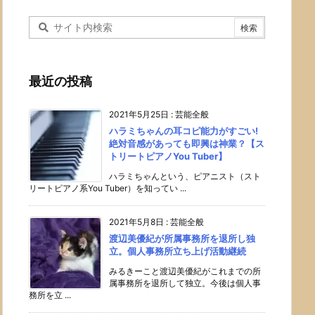
最近の投稿
2021年5月25日
:
芸能全般
ハラミちゃんの耳コピ能力がすごい!
絶対音感があっても即興は神業？【ス
トリートピアノYou Tuber】
ハラミちゃんという、ピアニスト（スト
リートピアノ系You Tuber）を知ってい ...
2021年5月8日
:
芸能全般
渡辺美優紀が所属事務所を退所し独
立。個人事務所立ち上げ活動継続
みるきーこと渡辺美優紀がこれまでの所
属事務所を退所して独立。今後は個人事
務所を立 ...