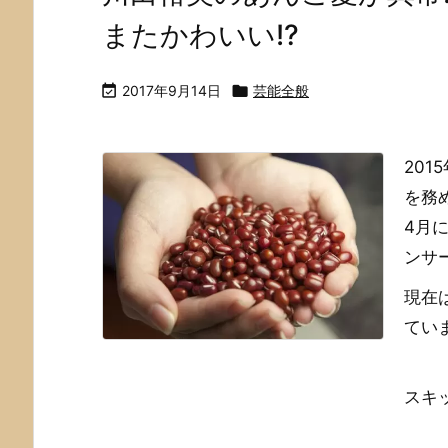
またかわいい!?

2017年9月14日

芸能全般
20
を務
4月
ンサ
現在
てい
スキップ