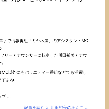
15年まで情報番組「ミヤネ屋」のアシスタントMC
め
にフリーアナウンサーに転身した川田裕美アナウ
ー。
はMC以外にもバラエティー番組などでも活躍し
ますよね。
 ...
記事を読む
川田裕美のあんこ ...