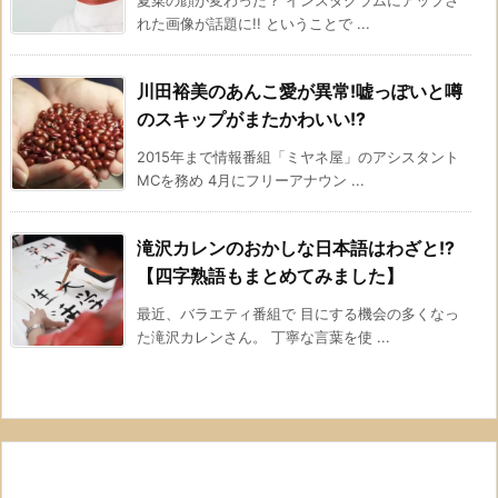
夏菜の顔が変わった？ インスタグラムにアップさ
れた画像が話題に!! ということで ...
川田裕美のあんこ愛が異常!嘘っぽいと噂
のスキップがまたかわいい!?
2015年まで情報番組「ミヤネ屋」のアシスタント
MCを務め 4月にフリーアナウン ...
滝沢カレンのおかしな日本語はわざと!?
【四字熟語もまとめてみました】
最近、バラエティ番組で 目にする機会の多くなっ
た滝沢カレンさん。 丁寧な言葉を使 ...