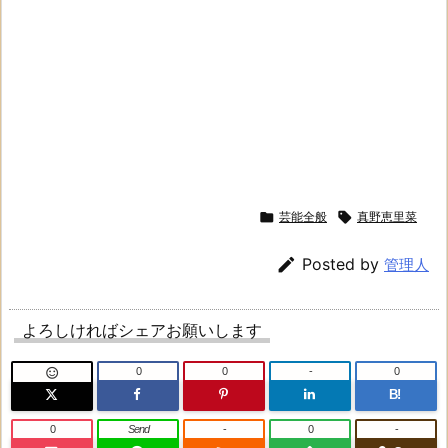

芸能全般

真野恵里菜

Posted by
管理人
よろしければシェアお願いします
0
0
-
0

B!
0
Send
-
0
-