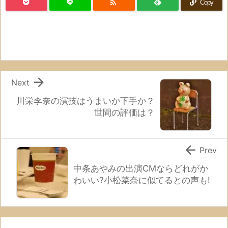

Copy

Next
川栄李奈の演技はうまいか下手か？
世間の評価は？

Prev
中条あやみの出演CMならどれがか
わいい?小松菜奈に似てるとの声も!