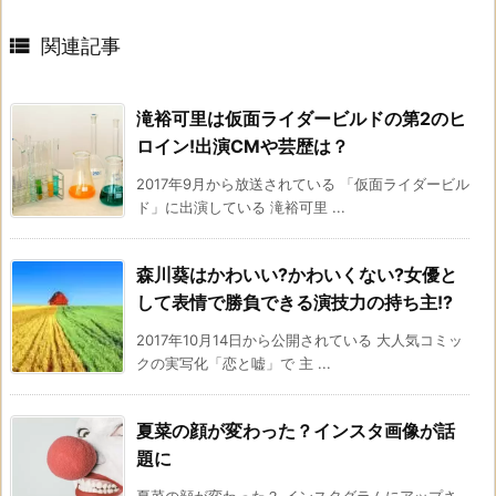

関連記事
滝裕可里は仮面ライダービルドの第2のヒ
ロイン!出演CMや芸歴は？
2017年9月から放送されている 「仮面ライダービル
ド」に出演している 滝裕可里 ...
森川葵はかわいい?かわいくない?女優と
して表情で勝負できる演技力の持ち主!?
2017年10月14日から公開されている 大人気コミッ
クの実写化「恋と嘘」で 主 ...
夏菜の顔が変わった？インスタ画像が話
題に