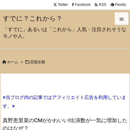

Twitter
Facebook
Feedly
RSS
すでに？これから？

「すでに」あるいは「これから」人気・注目されそうな

モノや人。
メニュ

サイド


ホーム
>

芸能全般
前へ

次へ

※当ブログ内の記事ではアフィリエイト広告を利用していま
検索
す。※
真野恵里菜のCMがかわいい!出演数が一気に増加した
のはなぜ？