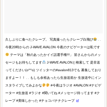
久しぶりに食べたクレープ。 写真撮ったらクレープ白飛び
. .
今夜20時からの J-WAVE AVALON 今夜のナビゲーターは私です
テーマは「秋のあったかイイ話選手権!!!」 皆さんからのメッ
セージもお待ちしてます
J-WAVE AVALONと検索して 是非送
ってください(o^^o) ツイッターの#avalon813でも 募集しており
ますよー！！ . . もしも余裕あったら生放送前か 生放送中にイン
スタライブしてみよかな
#今夜はラジオ #AVALON #ナビゲ
ーター #生放送 #ラジオ #聞いてね #メッセージ待ってます #ク
レープ #美味しかった #チョコバナナクレープ