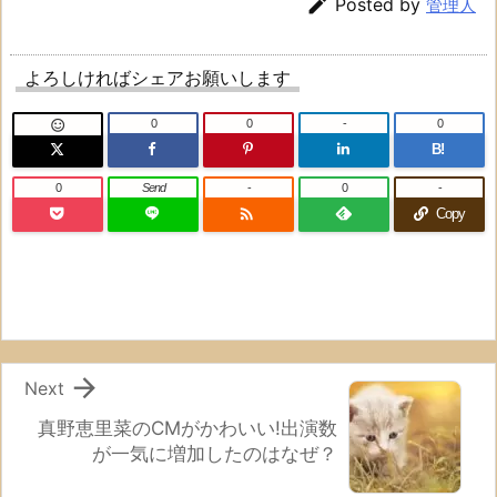

Posted by
管理人
よろしければシェアお願いします
0
0
-
0

B!
0
Send
-
0
-

Copy

Next
真野恵里菜のCMがかわいい!出演数
が一気に増加したのはなぜ？