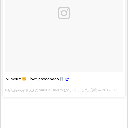
yumyum
I love phooooooo
中条あやみさん(@nakajo_ayami)がシェアした投稿 –
2017 10月 18 5:04午前 PDT