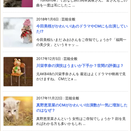
「Tomorrow」でおなじみの岡本真夜さん。 皆さんもこの
曲を一度は耳にしたこ ...
2018年1月6日
:
芸能全般
今田美桜がかわいい!あのドラマやCMにも出演してい
た⁉︎
今田美桜(いまだ みお)さんをご存知でしょうか? 「福岡一
の美少女」というキャッ ...
2017年12月5日
:
芸能全般
川栄李奈の演技はうまいか下手か？世間の評価は？
元AKB48の川栄李奈さんを 最近はよくドラマや映画で見
かけますね。 CMだとa ...
2017年11月22日
:
芸能全般
真野恵里菜のCMがかわいい!出演数が一気に増加した
のはなぜ？
真野恵里菜さんという 女性はご存知でしょうか？ 顔を見
ればわかる方も多いかもしれ ...