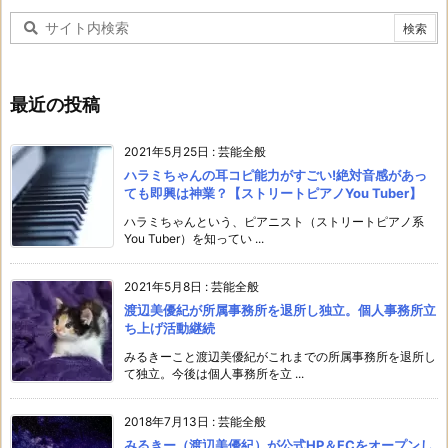
最近の投稿
2021年5月25日
:
芸能全般
ハラミちゃんの耳コピ能力がすごい!絶対音感があっ
ても即興は神業？【ストリートピアノYou Tuber】
ハラミちゃんという、ピアニスト（ストリートピアノ系
You Tuber）を知ってい ...
2021年5月8日
:
芸能全般
渡辺美優紀が所属事務所を退所し独立。個人事務所立
ち上げ活動継続
みるきーこと渡辺美優紀がこれまでの所属事務所を退所し
て独立。今後は個人事務所を立 ...
2018年7月13日
:
芸能全般
みるきー（渡辺美優紀）が公式HP＆FCをオープンし