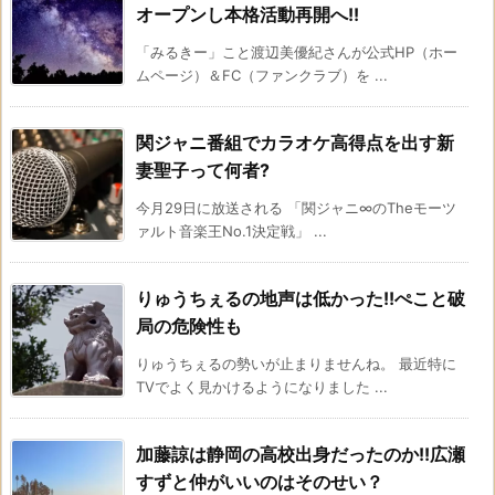
オープンし本格活動再開へ!!
「みるきー」こと渡辺美優紀さんが公式HP（ホー
ムページ）＆FC（ファンクラブ）を ...
関ジャニ番組でカラオケ高得点を出す新
妻聖子って何者?
今月29日に放送される 「関ジャニ∞のTheモーツ
ァルト音楽王No.1決定戦」 ...
りゅうちぇるの地声は低かった!!ぺこと破
局の危険性も
りゅうちぇるの勢いが止まりませんね。 最近特に
TVでよく見かけるようになりました ...
加藤諒は静岡の高校出身だったのか!!広瀬
すずと仲がいいのはそのせい？