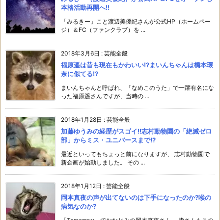
本格活動再開へ!!
「みるきー」こと渡辺美優紀さんが公式HP（ホームペー
ジ）＆FC（ファンクラブ）を ...
2018年3月6日
:
芸能全般
福原遥は昔も現在もかわいい!?まいんちゃんは橋本環
奈に似てる!?
まいんちゃんと呼ばれ、「なめこのうた」で一躍有名にな
った福原遥さんですが、当時の ...
2018年1月28日
:
芸能全般
加藤ゆうみの経歴がスゴイ!!志村動物園の「絶滅ゼロ
部」からミス・ユニバースまで!?
最近といってもちょっと前になりますが、 志村動物園で
新企画が始動しました。 その ...
2018年1月12日
:
芸能全般
岡本真夜の声が出てないのは下手になったのか?喉の
病気なのか?