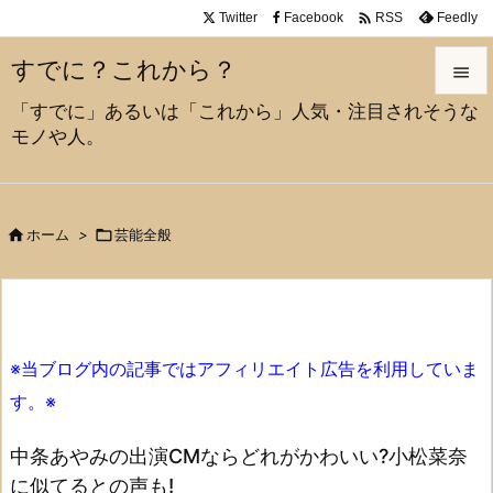

Twitter
Facebook
Feedly
RSS
すでに？これから？

「すでに」あるいは「これから」人気・注目されそうな

モノや人。
メニュ

サイド


ホーム
>

芸能全般
前へ

次へ

※当ブログ内の記事ではアフィリエイト広告を利用していま
検索
す。※
中条あやみの出演CMならどれがかわいい?小松菜奈
に似てるとの声も!