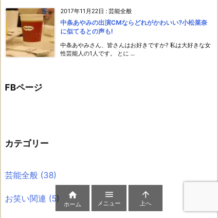
2017年11月22日
:
芸能全般
中条あやみの出演CMならどれがかわいい?小松菜奈
に似てるとの声も!
中条あやみさん、皆さんはお好きですか? 私は大好きな女
性芸能人の1人です。 とに ...
FBページ
カテゴリー
芸能全般
(38)



お笑い関連
(5)
メニュー
上へ
ホーム