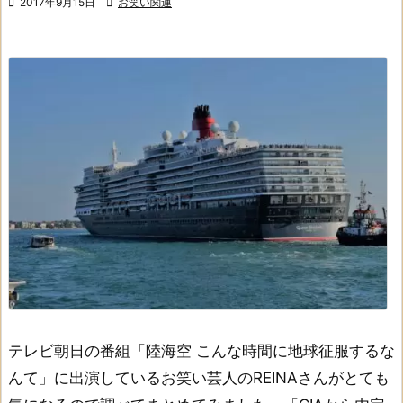

2017年9月15日

お笑い関連
テレビ朝日の番組
「陸海空 こんな時間に地球征服するな
んて」
に出演しているお笑い芸人のREINAさんが
とても