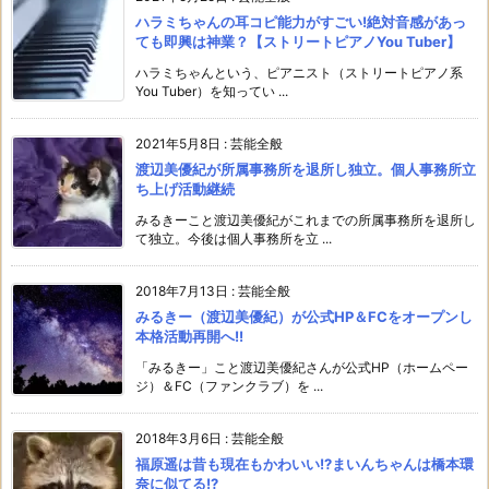
ハラミちゃんの耳コピ能力がすごい!絶対音感があっ
ても即興は神業？【ストリートピアノYou Tuber】
ハラミちゃんという、ピアニスト（ストリートピアノ系
You Tuber）を知ってい ...
2021年5月8日
:
芸能全般
渡辺美優紀が所属事務所を退所し独立。個人事務所立
ち上げ活動継続
みるきーこと渡辺美優紀がこれまでの所属事務所を退所し
て独立。今後は個人事務所を立 ...
2018年7月13日
:
芸能全般
みるきー（渡辺美優紀）が公式HP＆FCをオープンし
本格活動再開へ!!
「みるきー」こと渡辺美優紀さんが公式HP（ホームペー
ジ）＆FC（ファンクラブ）を ...
2018年3月6日
:
芸能全般
福原遥は昔も現在もかわいい!?まいんちゃんは橋本環
奈に似てる!?