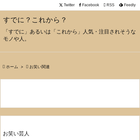
Twitter
Facebook

RSS
Feedly

メニュ
すでに？これから？

「すでに」あるいは「これから」人気・注目されそうな
サイド
モノや人。

前へ


ホーム
>

お笑い関連
次へ

検索
お笑い芸人