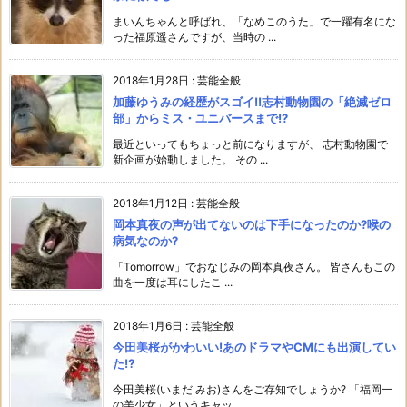
まいんちゃんと呼ばれ、「なめこのうた」で一躍有名にな
った福原遥さんですが、当時の ...
2018年1月28日
:
芸能全般
加藤ゆうみの経歴がスゴイ!!志村動物園の「絶滅ゼロ
部」からミス・ユニバースまで!?
最近といってもちょっと前になりますが、 志村動物園で
新企画が始動しました。 その ...
2018年1月12日
:
芸能全般
岡本真夜の声が出てないのは下手になったのか?喉の
病気なのか?
「Tomorrow」でおなじみの岡本真夜さん。 皆さんもこの
曲を一度は耳にしたこ ...
2018年1月6日
:
芸能全般
今田美桜がかわいい!あのドラマやCMにも出演してい
た⁉︎
今田美桜(いまだ みお)さんをご存知でしょうか? 「福岡一
の美少女」というキャッ ...