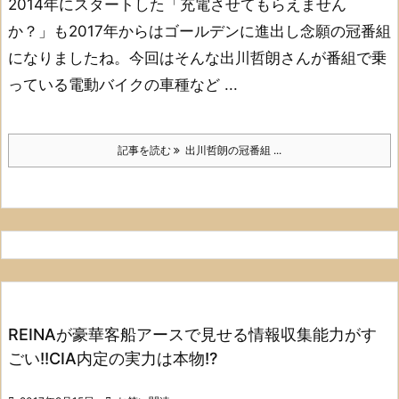
2014年にスタートした
「充電させてもらえません
か？」も
2017年からはゴールデンに進出し
念願の冠番組
になりましたね。
今回はそんな出川哲朗さんが番組で乗
っている
電動バイクの車種など ...
記事を読む
出川哲朗の冠番組 ...
REINAが豪華客船アースで見せる情報収集能力がす
ごい!!CIA内定の実力は本物!?