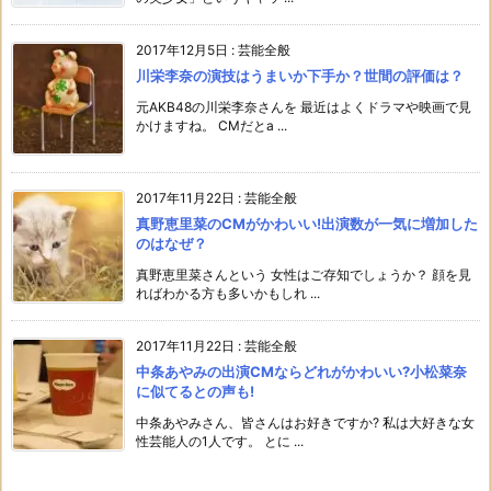
2017年12月5日
:
芸能全般
川栄李奈の演技はうまいか下手か？世間の評価は？
元AKB48の川栄李奈さんを 最近はよくドラマや映画で見
かけますね。 CMだとa ...
2017年11月22日
:
芸能全般
真野恵里菜のCMがかわいい!出演数が一気に増加した
のはなぜ？
真野恵里菜さんという 女性はご存知でしょうか？ 顔を見
ればわかる方も多いかもしれ ...
2017年11月22日
:
芸能全般
中条あやみの出演CMならどれがかわいい?小松菜奈
に似てるとの声も!
中条あやみさん、皆さんはお好きですか? 私は大好きな女
性芸能人の1人です。 とに ...