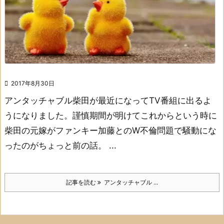

2017年8月30日
アンタッチャブル柴田が
最近になってTV番組に出るよ
うになりました。
謹慎期間が明けてこれからという時に
柴田の元嫁が
ファンキー加藤とのW不倫問題で
騒動にな
ったのがちょっと前の話。 ...
記事を読む
アンタッチャブル ...