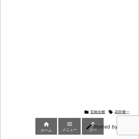

芸能全般

花田優一




Posted by
管理人
メニュー
上へ
ホーム