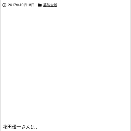

2017年10月18日

芸能全般
花田優一さんは、