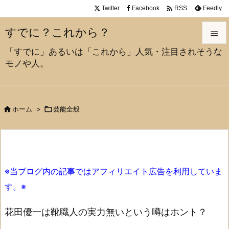

Twitter
Facebook
Feedly
RSS
すでに？これから？

「すでに」あるいは「これから」人気・注目されそうな

モノや人。
メニュ

サイド


ホーム
>

芸能全般
前へ

次へ

※当ブログ内の記事ではアフィリエイト広告を利用していま
検索
す。※
花田優一は靴職人の実力無いという噂はホント？