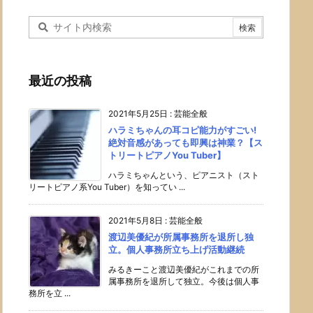
最近の投稿
2021年5月25日
:
芸能全般
ハラミちゃんの耳コピ能力がすごい!
絶対音感があっても即興は神業？【ス
トリートピアノYou Tuber】
ハラミちゃんという、ピアニスト（スト
リートピアノ系You Tuber）を知ってい ...
2021年5月8日
:
芸能全般
渡辺美優紀が所属事務所を退所し独
立。個人事務所立ち上げ活動継続
みるきーこと渡辺美優紀がこれまでの所
属事務所を退所して独立。今後は個人事
務所を立 ...