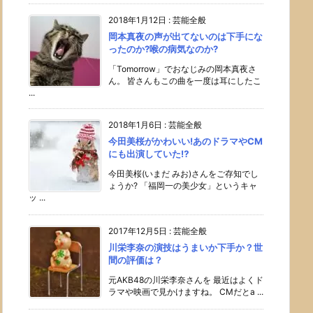
2018年1月12日
:
芸能全般
岡本真夜の声が出てないのは下手にな
ったのか?喉の病気なのか?
「Tomorrow」でおなじみの岡本真夜さ
ん。 皆さんもこの曲を一度は耳にしたこ
...
2018年1月6日
:
芸能全般
今田美桜がかわいい!あのドラマやCM
にも出演していた⁉︎
今田美桜(いまだ みお)さんをご存知でし
ょうか? 「福岡一の美少女」というキャ
ッ ...
2017年12月5日
:
芸能全般
川栄李奈の演技はうまいか下手か？世
間の評価は？
元AKB48の川栄李奈さんを 最近はよくド
ラマや映画で見かけますね。 CMだとa ...