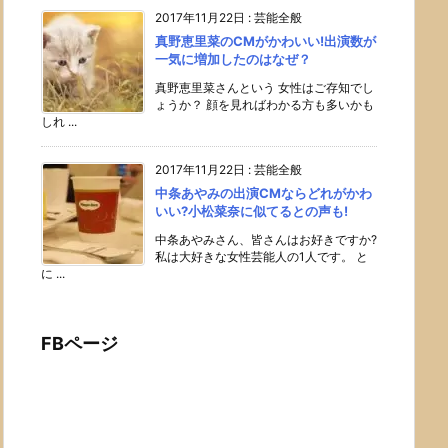
2017年11月22日
:
芸能全般
真野恵里菜のCMがかわいい!出演数が
一気に増加したのはなぜ？
真野恵里菜さんという 女性はご存知でし
ょうか？ 顔を見ればわかる方も多いかも
しれ ...
2017年11月22日
:
芸能全般
中条あやみの出演CMならどれがかわ
いい?小松菜奈に似てるとの声も!
中条あやみさん、皆さんはお好きですか?
私は大好きな女性芸能人の1人です。 と
に ...
FBページ