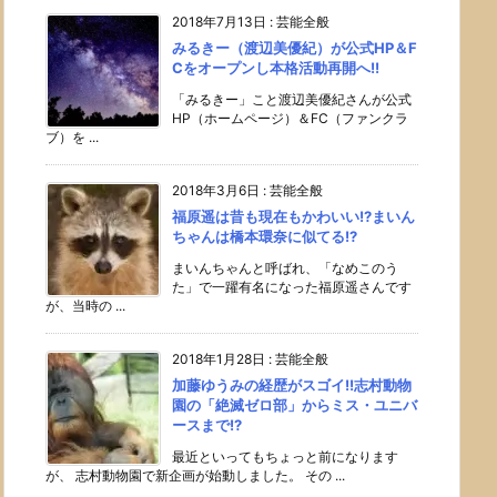
2018年7月13日
:
芸能全般
みるきー（渡辺美優紀）が公式HP＆F
Cをオープンし本格活動再開へ!!
「みるきー」こと渡辺美優紀さんが公式
HP（ホームページ）＆FC（ファンクラ
ブ）を ...
2018年3月6日
:
芸能全般
福原遥は昔も現在もかわいい!?まいん
ちゃんは橋本環奈に似てる!?
まいんちゃんと呼ばれ、「なめこのう
た」で一躍有名になった福原遥さんです
が、当時の ...
2018年1月28日
:
芸能全般
加藤ゆうみの経歴がスゴイ!!志村動物
園の「絶滅ゼロ部」からミス・ユニバ
ースまで!?
最近といってもちょっと前になります
が、 志村動物園で新企画が始動しました。 その ...