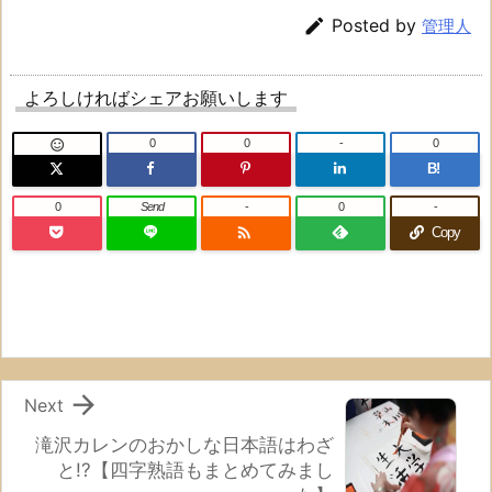

Posted by
管理人
よろしければシェアお願いします
0
0
-
0

B!
0
Send
-
0
-

Copy

Next
滝沢カレンのおかしな日本語はわざ
と!?【四字熟語もまとめてみまし