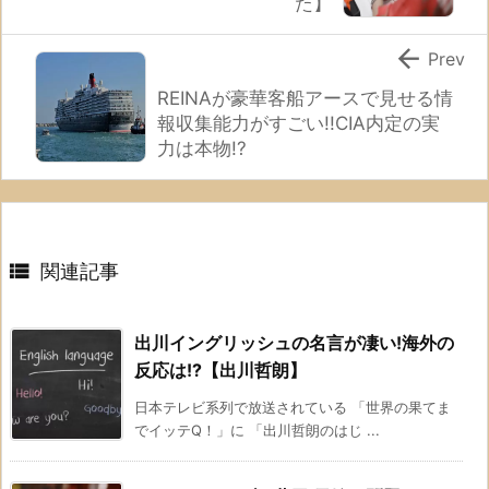
た】

Prev
REINAが豪華客船アースで見せる情
報収集能力がすごい!!CIA内定の実
力は本物!?

関連記事
出川イングリッシュの名言が凄い!海外の
反応は!?【出川哲朗】
日本テレビ系列で放送されている 「世界の果てま
でイッテQ！」に 「出川哲朗のはじ ...