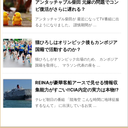
アンタッチャブル柴田 元嫁の問題でコン
ビ復活がさらに遅れる？
アンタッチャブル柴田が 最近になってTV番組に出
るようになりました。 謹慎期間が ...
猫ひろしはオリンピック後もカンボジア
国籍で活動するのか？
猫ひろしがオリンピック出場のため、 カンボジア
国籍を取得し、 マラソン代表の座を ...
REINAが豪華客船アースで見せる情報収
集能力がすごい!!CIA内定の実力は本物!?
テレビ朝日の番組 「陸海空 こんな時間に地球征服
するなんて」 に出演しているお笑 ...