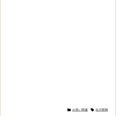

お笑い関連

出川哲朗