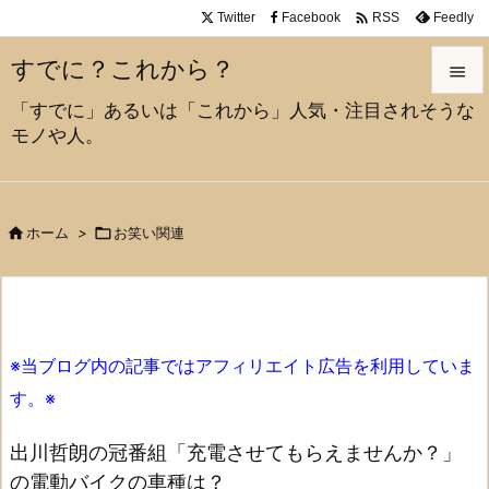

Twitter
Facebook
Feedly
RSS
すでに？これから？

「すでに」あるいは「これから」人気・注目されそうな

モノや人。
メニュ

サイド


ホーム
>

お笑い関連
前へ

次へ

※当ブログ内の記事ではアフィリエイト広告を利用していま
検索
す。※
出川哲朗の冠番組「充電させてもらえませんか？」
の電動バイクの車種は？